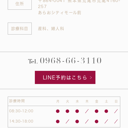
〒864-0041 熊本県荒尾市荒尾4160-
住所
257
あらおシティモール前
診療科目
産科、婦人科
0968-66-3110
Tel.
LINE予約はこちら
診療時間
月
火
水
木
金
土
日
08:30-12:00
●
●
●
／
●
●
／
14:30-18:00
●
／
●
／
●
／
／